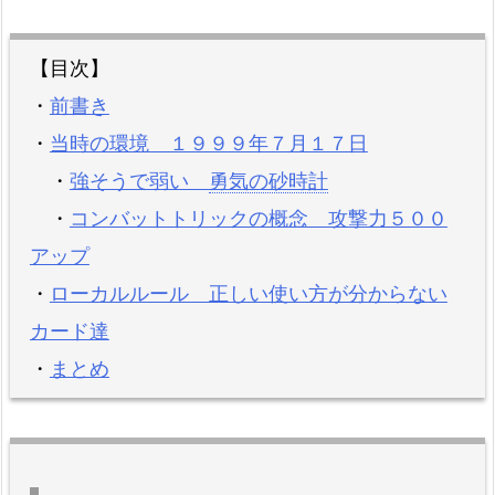
【目次】
・
前書き
・
当時の環境 １９９９年７月１７日
・
強そうで弱い
勇気の砂時計
・
コンバットトリックの概念 攻撃力５００
アップ
・
ローカルルール 正しい使い方が分からない
カード達
・
まとめ