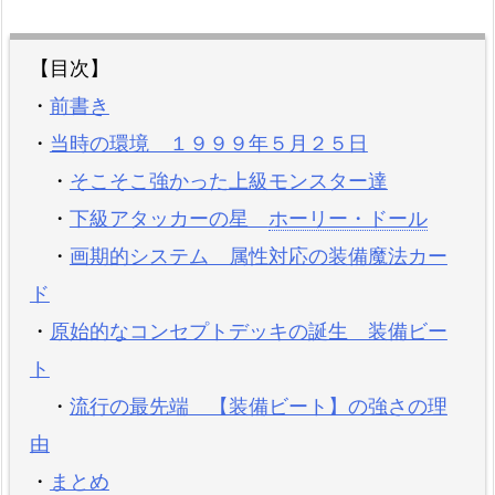
【目次】
・
前書き
・
当時の環境 １９９９年５月２５日
・
そこそこ強かった上級モンスター達
・
下級アタッカーの星
ホーリー・ドール
・
画期的システム 属性対応の装備魔法カー
ド
・
原始的なコンセプトデッキの誕生 装備ビー
ト
・
流行の最先端 【装備ビート】の強さの理
由
・
まとめ