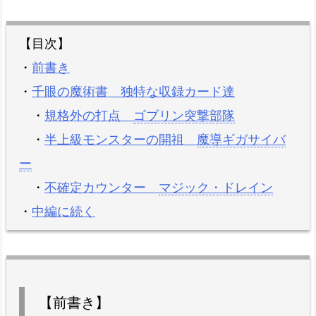
【目次】
・
前書き
・
千眼の魔術書 独特な収録カード達
・
規格外の打点
ゴブリン突撃部隊
・
半上級モンスターの開祖
魔導ギガサイバ
ー
・
不確定カウンター
マジック・ドレイン
・
中編に続く
【前書き】