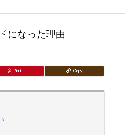
ドになった理由
Pin it
Copy
？