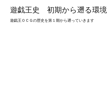
遊戯王史 初期から遡る環
遊戯王ＯＣＧの歴史を第１期から遡っていきます