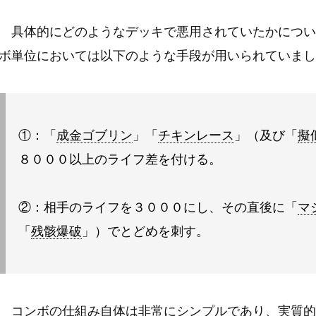
具体的にどのようなデッキで悪用されていたかについ
ボ単位においては以下のような手段が用いられていまし
①：「
成金ゴブリン
」「
チキンレース
」（及び「
擬
８０００以上のライフ差を付ける。
②：相手のライフを３０００にし、その直後に「
マ
「
残骸爆破
」）でとどめを刺す。
コンボの仕組み自体は非常にシンプルであり、実質的