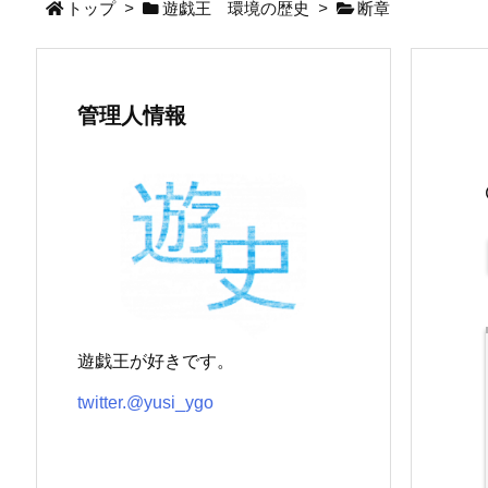
トップ
>
遊戯王 環境の歴史
>
断章
管理人情報
遊戯王が好きです。
twitter.@yusi_ygo