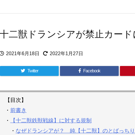
十二獣ドランシアが禁止カード
2021年6月18日
2022年1月27日
Twitter
Facebook
【目次】
・
前書き
・
【十二獣鉄獣戦線】に対する規制
・
なぜドランシアが？ 純【十二獣】のとばっちり