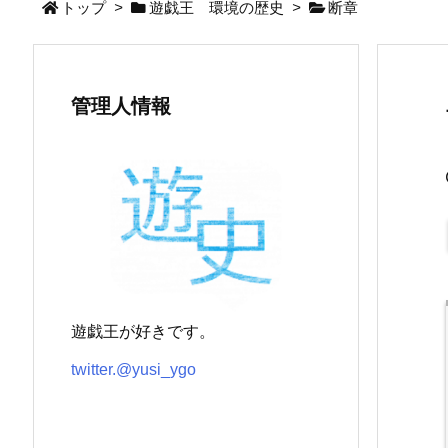
トップ
>
遊戯王 環境の歴史
>
断章
管理人情報
遊戯王が好きです。
twitter.@yusi_ygo