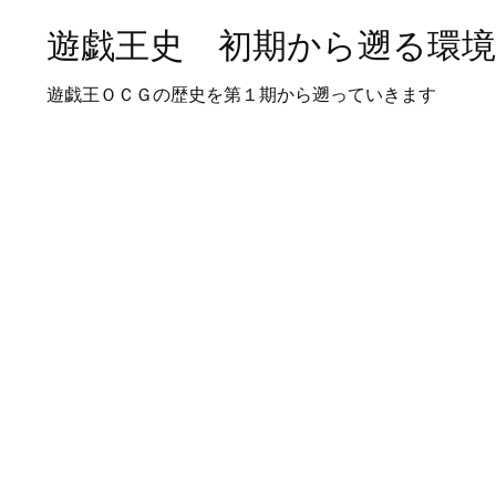
遊戯王史 初期から遡る環
遊戯王ＯＣＧの歴史を第１期から遡っていきます