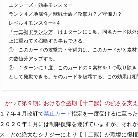
エクシーズ・効果モンスター
ランク４／地属性／獣戦士族／攻撃力？／守備力？
レベル４モンスター×４
「
十二獣ドランシア
」は１ターンに１度、同名カード以外
上に重ねてＸ召喚する事もできる。
①：このカードの攻撃力・守備力は、このカードがＸ素材
の数値分アップする。
②：１ターンに１度、このカードのＸ素材を１つ取り除き
として発動できる。そのカードを破壊する。この効果は相
かつて第９期における全盛期【十二獣】の強さを支え
１７年４月改訂で
禁止カード
指定を一度受けるに至った
２０２０年１月には制限復帰を遂げていますが、それか
ス
」との絶大なシナジーにより【十二獣】が環境に復権