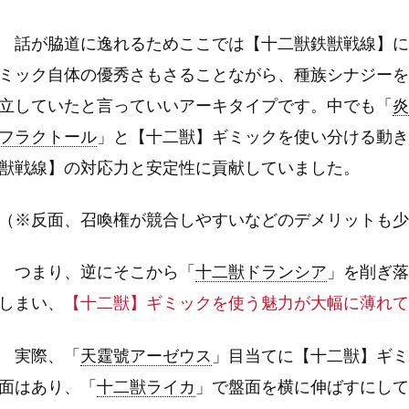
話が脇道に逸れるためここでは【十二獣鉄獣戦線】に
ミック自体の優秀さもさることながら、種族シナジーを
立していたと言っていいアーキタイプです。中でも「
炎
フラクトール
」と【十二獣】ギミックを使い分ける動き
獣戦線】の対応力と安定性に貢献していました。
（※反面、召喚権が競合しやすいなどのデメリットも少
つまり、逆にそこから「
十二獣ドランシア
」を削ぎ落
しまい、
【十二獣】ギミックを使う魅力が大幅に薄れて
実際、「
天霆號アーゼウス
」目当てに【十二獣】ギミ
面はあり、「
十二獣ライカ
」で盤面を横に伸ばすにして