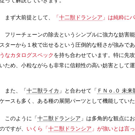
従って解説していきます。
まず大前提として、
「
十二獣ドランシア
」は純粋にパ
フリーチェーンの除去というシンプルに強力な妨害能
スターから１枚で出せるという圧倒的な軽さが強みであ
うなカタログスペック
を持ち合わせています。特に先攻
いため、小粒ながらも非常に信頼性の高い妨害として運
また、「
十二獣ライカ
」と合わせて「
ＦＮｏ.０ 未
ケースも多く、ある種の展開パーツとして機能していた
このように「
十二獣ドランシア
」は多角的な観点にお
のですが、
いくら「
十二獣ドランシア
」が強いとは言っ