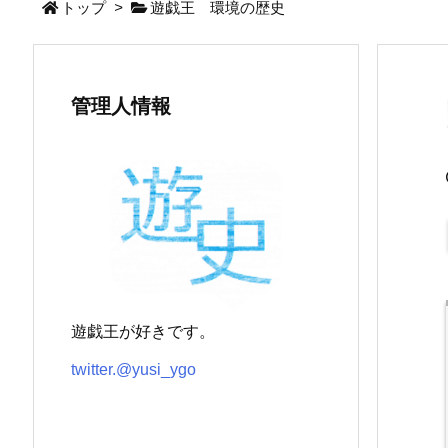
トップ
>
遊戯王 環境の歴史
管理人情報
遊戯王が好きです。
twitter.@yusi_ygo