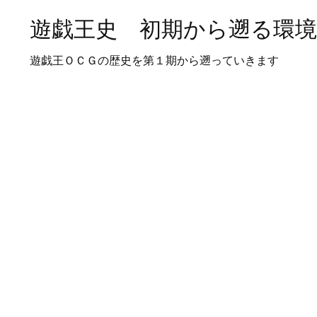
遊戯王史 初期から遡る環
遊戯王ＯＣＧの歴史を第１期から遡っていきます