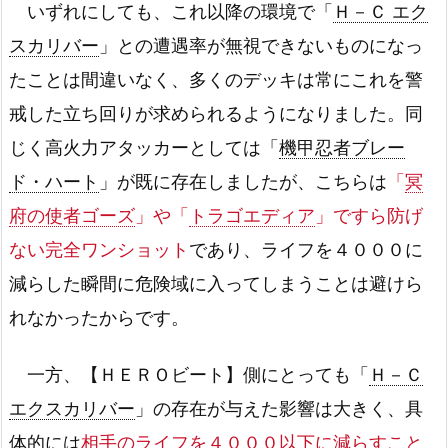
いずれにしても、これ以降の環境で「
Ｈ－Ｃ エク
スカリバー
」との遭遇率が無視できないものになっ
たことは間違いなく、多くのデッキは常にこれを警
戒した立ち回りが求められるようになりました。同
じく高火力アタッカーとしては「
機甲忍者ブレー
ド・ハート
」が既に存在しましたが、こちらは
「
冥
府の使者ゴーズ
」や「
トラゴエディア
」ですら防げ
ない完全ワンショット
であり、ライフを４０００に
減らした瞬間に危険域に入ってしまうことは避けら
れなかったからです。
一方、【ＨＥＲＯビート】側にとっても「
Ｈ－Ｃ
エクスカリバー
」の存在が与えた影響は大きく、具
体的には
相手のライフを４０００以下に減らすこと