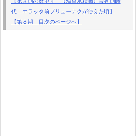
【第８期の歴史４ 【海皇水精鱗】最初期時
代 エラッタ前ブリューナクが使えた頃】
【第８期 目次のページへ】