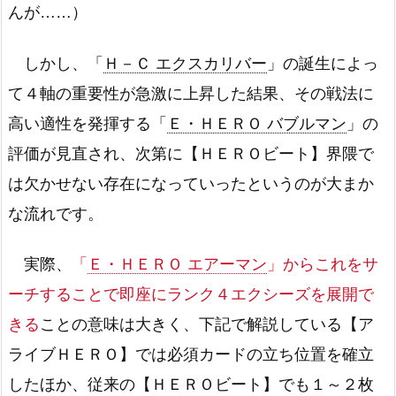
んが……）
しかし、「
Ｈ－Ｃ エクスカリバー
」の誕生によっ
て４軸の重要性が急激に上昇した結果、その戦法に
高い適性を発揮する「
Ｅ・ＨＥＲＯ バブルマン
」の
評価が見直され、次第に【ＨＥＲＯビート】界隈で
は欠かせない存在になっていったというのが大まか
な流れです。
実際、
「
Ｅ・ＨＥＲＯ エアーマン
」からこれをサ
ーチすることで即座にランク４エクシーズを展開で
きる
ことの意味は大きく、下記で解説している【ア
ライブＨＥＲＯ】では必須カードの立ち位置を確立
したほか、従来の【ＨＥＲＯビート】でも１～２枚