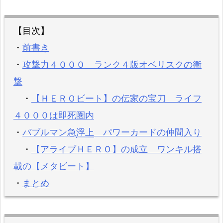
【目次】
・
前書き
・
攻撃力４０００ ランク４版オベリスクの衝
撃
・
【ＨＥＲＯビート】の伝家の宝刀 ライフ
４０００は即死圏内
・
バブルマン急
浮上
パワーカードの仲間入り
・
【アライブＨＥＲＯ】の成立 ワンキル搭
載の【メタビート】
・
まとめ