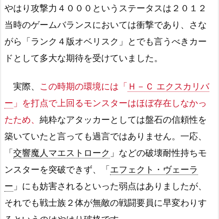
やはり攻撃力４０００というステータスは２０１２
当時のゲームバランスにおいては衝撃であり、さな
がら「ランク４版オベリスク」とでも言うべきカー
ドとして多大な期待を受けていました。
実際、
この時期の環境には「
Ｈ－Ｃ エクスカリバ
ー
」を打点で上回るモンスターはほぼ存在しなかっ
たため、
純粋なアタッカーとしては盤石の信頼性を
築いていたと言っても過言ではありません。一応、
「
交響魔人マエストローク
」などの破壊耐性持ちモ
ンスターを突破できず、「
エフェクト・ヴェーラ
ー
」にも妨害されるといった弱点はありましたが、
それでも戦士族２体が無敵の戦闘要員に早変わりす