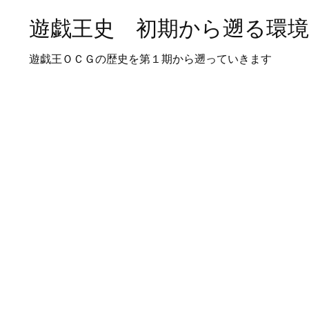
遊戯王史 初期から遡る環
遊戯王ＯＣＧの歴史を第１期から遡っていきます