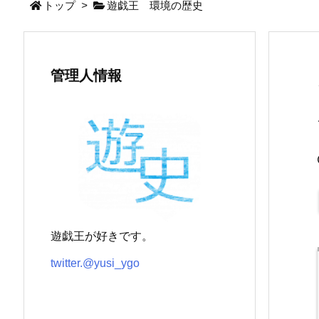
トップ
>
遊戯王 環境の歴史
管理人情報
遊戯王が好きです。
twitter.@yusi_ygo