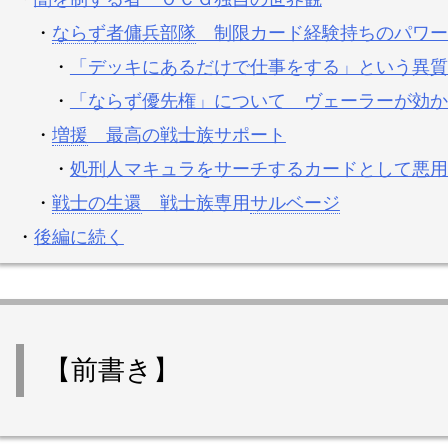
・
ならず者傭兵部隊
制限カード経験持ちのパワー
・
「デッキにあるだけで仕事をする」という異質
・
「ならず優先権」について ヴェーラーが効か
・
増援
最高の戦士族サポート
・
処刑人マキュラをサーチするカードとして悪用
・
戦士の生還
戦士族専用
サルベージ
・
後編に続く
【前書き】