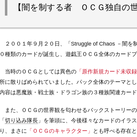
【闇を制する者 ＯＣＧ独自の
２００１年９月２０日、「Struggle of Chaos 
０種類のカードが誕生し、遊戯王ＯＣＧ全体のカードプ
当時のＯＣＧとしては異色の
「原作新規カード未収録
所に散りばめられていました。パック全体のテーマとし
内容は悪魔族・戦士族・ドラゴン族の３種族関連カード
また、ＯＣＧの世界観を匂わせるバックストーリーの
「
切り込み隊長
」を筆頭に、今後様々なカードのイラス
り、まさに
「ＯＣＧのキャラクター」
とも呼べる存在と