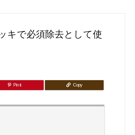
ッキで必須除去として使
Pin it
Copy