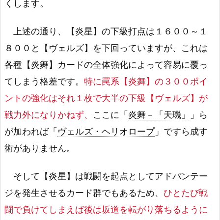
くします。
上述の通り、【炎星】の下級打点は１６００～１
８００と【ヴェルズ】を下回っていますが、これは
各種【炎舞】カードの全体強化によって容易に覆っ
てしまう格差です。
特に罠系【炎舞】の３００ポイ
ントの強化はそれ１枚で大半の下級【ヴェルズ】が
戦力外になりかねず、
ここに「
炎舞－「天璣」
」ら
が加われば「
ヴェルズ・ヘリオロープ
」ですら成す
術がありません。
そして【炎星】は戦闘を起点としてアドバンテー
ジを発生させるカード群でもあるため、
ひとたび戦
闘で負けてしまえば後は坂道を転がり落ちるように