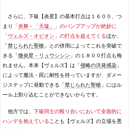
さらに、下級【炎星】の基本打点は１６００、つ
まり
「
炎舞－「天璇」
」のパンプアップが絶妙に
「
ヴェルズ・オピオン
」の打点を超えてくる
ほか、
「
禁じられた聖槍
」との併用によってこれを突破で
きる「
微炎星－リュウシシン
」の１８００打点も侮
れません。本来【ヴェルズ】は「
侵略の汎発感染
」
によって魔法・罠に耐性を持っていますが、ダメー
ジステップに発動できる「
禁じられた聖槍
」にはル
ール上割り込むことができないからです。
他方では、
下級同士の殴り合いにおいて全面的に
ハンデを抱えている
ことも【ヴェルズ】の立場を悪