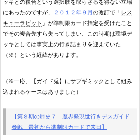
ッキとの複合という選択肢を取らざるを得ない立場
にあったのですが、
２０１２年９月
の改訂で「
レス
キューラビット
」が準制限カード指定を受けたこと
でその複合先すら失ってしまい、この時期は環境デ
ッキとしては事実上の行き詰まりを迎えていた
（※）という経緯があります。
（※一応、【ガイド兎】にサブギミックとして組み
込まれるケースはありました）
【第８期の歴史７
魔界発現世行きデスガイド
参戦 最初から準制限カードで来日】