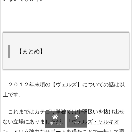
【まとめ】
２０１２年末頃の【ヴェルズ】についての話は以
上です。
これまではカテゴリ単独では中堅扱いを抜け出せ
ない立場にありましたが、「
ヴェルズ・ケルキオ
上へ
ホーム
ン
」という強力なサポートを得たことで一転して環