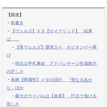
【目次】
・
前書き
・
【ヴェルズ】ＶＳ【セイクリッド】 結果
は……
・
【兎ヴェルズ】環境入り オピオンゲー再
び
・
弱点は手札事故 アドバンテージ生成能力
の乏しさ
・
各種【闇属性】メタの流行 「
聖なるあか
り
」ほか
・
最大のライバルは【炎星】 打点で負ける
苦しさ