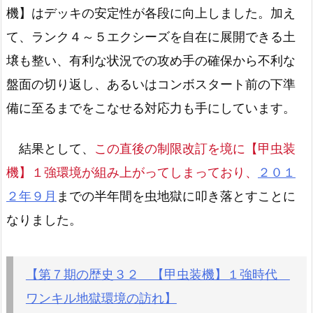
機】はデッキの安定性が各段に向上しました。加え
て、ランク４～５エクシーズを自在に展開できる土
壌も整い、有利な状況での攻め手の確保から不利な
盤面の切り返し、あるいはコンボスタート前の下準
備に至るまでをこなせる対応力も手にしています。
結果として、
この直後の制限改訂を境に【甲虫装
機】１強環境が組み上がってしまっており、
２０１
２年９月
までの半年間を虫地獄に叩き落とすことに
なりました。
【第７期の歴史３２ 【甲虫装機】１強時代
ワンキル地獄環境の訪れ】