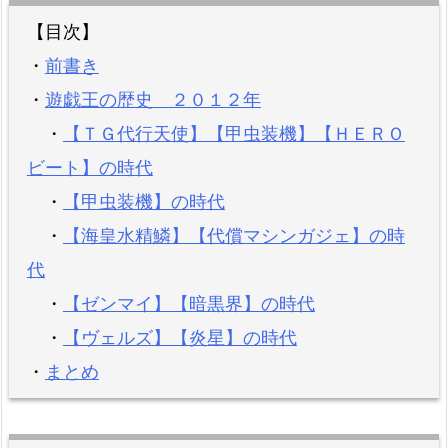
【目次】
・
前書き
・
遊戯王の歴史 ２０１２年
・
【ＴＧ代行天使】【甲虫装機】【ＨＥＲＯ
ビート】の時代
・
【甲虫装機】の時代
・
【海皇水精鱗】【代償マシンガジェ】の時
代
・
【ゼンマイ】【暗黒界】の時代
・
【ヴェルズ】【炎星】の時代
・
まとめ