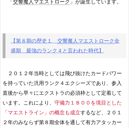
「
交響魔人マエストローク
」が誕生しています。
【第８期の歴史１
交響魔人マエストローク
全
盛期 最強のランク４と言われた時代】
２０１２年当時としては飛び抜けたカードパワー
を持っていた汎用ランク４エクシーズであり、参入
直後から早々にエクストラの必須枠として定着して
います。これにより、
守備力１８００を境目とした
「マエストライン」の概念も成立
するなど、２０１
２年のみならず第８期全体を通して有力アタッカー