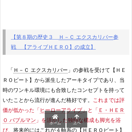
【第８期の歴史３
Ｈ－Ｃ エクスカリバー
参
戦 【アライブＨＥＲＯ】の成立】
「
Ｈ－Ｃ エクスカリバー
」の参戦を受けて【ＨＥ
ＲＯビート】から派生したアーキタイプであり、当
時のワンキル環境にも合致したコンセプトを持って
いたことから流行が進んだ格好です。
これまでは評
価が低かった「
ヒーローアライブ
」と「
Ｅ・ＨＥＲ
Ｏ バブルマン
」を活かした独特な構成も脚光を浴
上へ
ホーム
び、
将来的にはこれが４軸系の【ＨＥＲＯビート】