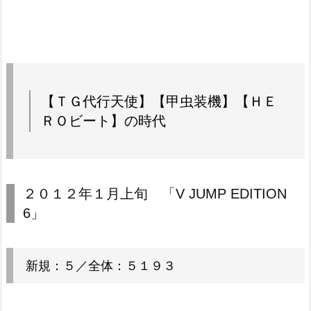
【ＴＧ代行天使】【甲虫装機】【ＨＥ
ＲＯビート】の時代
２０１２年１月上旬 「V JUMP EDITION
6」
新規：５／全体：５１９３