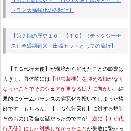
【第７期の歴史７ 【代行天使】環境入り ス
トラク大幅強化の先駆け】
【第７期の歴史１０ 【ＴＧ】（テックジーナ
ス）全盛期到来 出張セットとしての流行】
【ＴＧ代行天使】が環境から消えたことの影響は
大きく、具体的には
【甲虫装機】を抑える枷がなく
なったことでそのシェアが更なる拡大に向かい、
結
果的にゲームバランスの劣悪化を招いてしまった格
好です。もちろん、【ＴＧ代行天使】に対する規制
そのものは妥当な話だったのですが、
逆に【ＴＧ代
行天使】にしか対処しなかったこと
が失敗に繋がっ