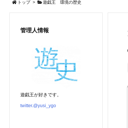
トップ
>
遊戯王 環境の歴史
管理人情報
遊戯王が好きです。
twitter.@yusi_ygo