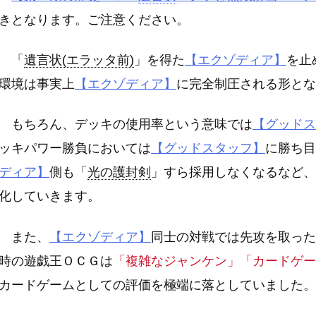
きとなります。ご注意ください。
「
遺言状(エラッタ前)
」を得た
【エクゾディア】
を止
環境は事実上
【エクゾディア】
に完全制圧される形とな
もちろん、デッキの使用率という意味では
【グッドス
ッキパワー勝負においては
【グッドスタッフ】
に勝ち目
ディア】
側も「
光の護封剣
」すら採用しなくなるなど、
化していきます。
また、
【エクゾディア】
同士の対戦では先攻を取った
時の遊戯王ＯＣＧは
「複雑なジャンケン」「カードゲー
カードゲームとしての評価を極端に落としていました。