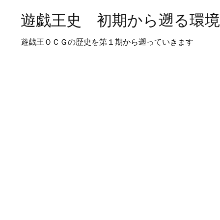
遊戯王史 初期から遡る環
遊戯王ＯＣＧの歴史を第１期から遡っていきます