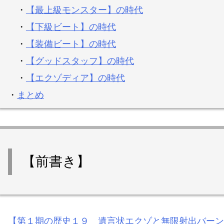
・
【最上級モンスター】の時代
・
【下級ビート】の時代
・
【装備ビート】の時代
・
【グッドスタッフ】の時代
・
【エクゾディア】の時代
・
まとめ
【前書き】
【第１期の歴史１９
遺言状
エクゾと無限射出バーン