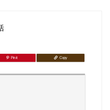
括
Pin it
Copy