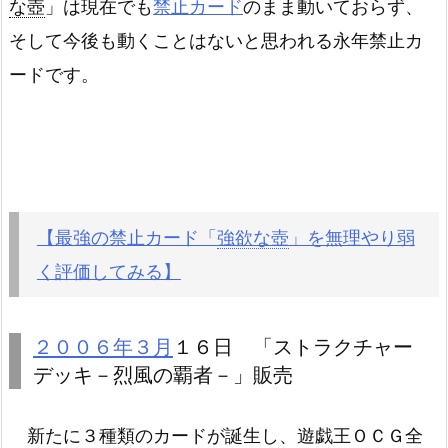
な壺
」は現在でも
禁止カード
のまま動いておらず、
そして今後も動くことはないと思われる永年禁止カ
ードです。
【最強の禁止カード「
強欲な壺
」を無理やり弱
く評価してみる】
２００６年３月
１６日 「ストラクチャー
デッキ－烈風の覇者－」販売
新たに３種類のカードが誕生し、遊戯王ＯＣＧ全