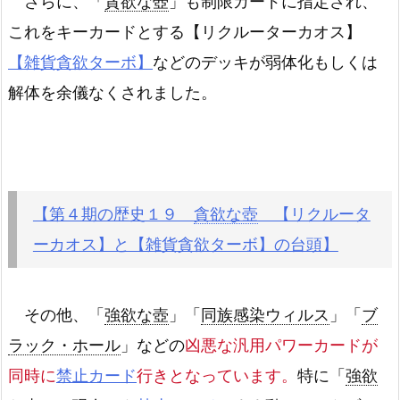
さらに、「
貪欲な壺
」も制限カードに指定され、
これをキーカードとする【リクルーターカオス】
【雑貨貪欲ターボ】
などのデッキが弱体化もしくは
解体を余儀なくされました。
【第４期の歴史１９
貪欲な壺
【リクルータ
ーカオス】と【雑貨貪欲ターボ】の台頭】
その他、「
強欲な壺
」「
同族感染ウィルス
」「
ブ
ラック・ホール
」などの
凶悪な汎用パワーカードが
同時に
禁止カード
行きとなっています。
特に「
強欲