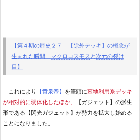
【第４期の歴史２７ 【除外デッキ】の概念が
生まれた瞬間
マクロコスモス
と
次元の裂け
目
】
これにより
【黄泉帝】
を筆頭に
墓地利用系デッキ
が相対的に弱体化したほか、
【ガジェット】の派生
形である【閃光ガジェット】が勢力を拡大し始める
ことになりました。