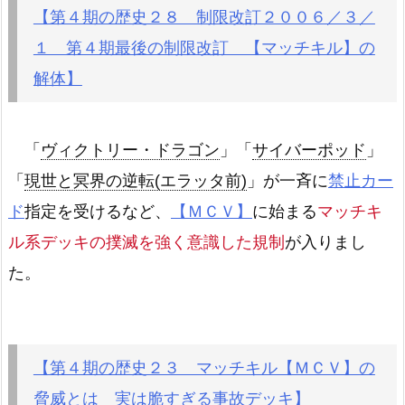
【第４期の歴史２８ 制限改訂２００６／３／
１ 第４期最後の制限改訂 【マッチキル】の
解体】
「
ヴィクトリー・ドラゴン
」「
サイバーポッド
」
「
現世と冥界の逆転(エラッタ前)
」が一斉に
禁止カー
ド
指定を受けるなど、
【ＭＣＶ】
に始まる
マッチキ
ル系デッキの撲滅を強く意識した規制
が入りまし
た。
【第４期の歴史２３ マッチキル【ＭＣＶ】の
脅威とは 実は脆すぎる事故デッキ】