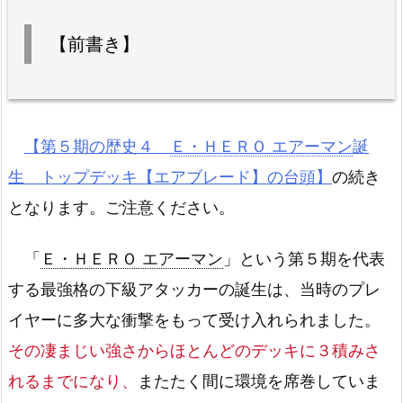
【前書き】
【第５期の歴史４
Ｅ・ＨＥＲＯ エアーマン
誕
生 トップデッキ【エアブレード】の台頭】
の続き
となります。ご注意ください。
「
Ｅ・ＨＥＲＯ エアーマン
」という第５期を代表
する最強格の下級アタッカーの誕生は、当時のプレ
イヤーに多大な衝撃をもって受け入れられました。
その凄まじい強さからほとんどのデッキに３積みさ
れるまでになり、
またたく間に環境を席巻していま