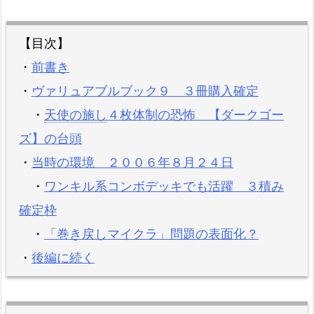
【目次】
・
前書き
・
ヴァリュアブルブック９ ３冊購入確定
・
天使の施し
４枚体制の恐怖 【ダークゴー
ズ】の台頭
・
当時の環境 ２００６年８月２４日
・
ワンキル系コンボデッキでも活躍 ３積み
確定枠
・
「巻き戻しマイクラ」問題の表面化？
・
後編に続く