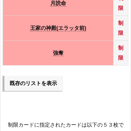
月読命
限
制
王家の神殿(エラッタ前)
限
制
強奪
限
既存のリストを表示
混沌帝龍 －終焉の使者－(エラッタ前)
－
カオス・ソルジャー －開闢の使者－
－
制限カードに指定されたカードは以下の５３枚で
キラー・スネーク(エラッタ前)
－