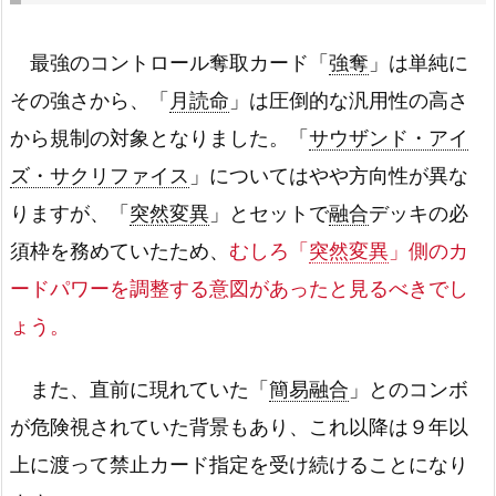
最強のコントロール奪取カード「
強奪
」は単純に
その強さから、「
月読命
」は圧倒的な汎用性の高さ
から規制の対象となりました。「
サウザンド・アイ
ズ・サクリファイス
」についてはやや方向性が異な
りますが、「
突然変異
」とセットで
融合
デッキの必
須枠を務めていたため、
むしろ「
突然変異
」側のカ
ードパワーを調整する意図があったと見るべきでし
ょう。
また、直前に現れていた「
簡易融合
」とのコンボ
が危険視されていた背景もあり、これ以降は９年以
上に渡って禁止カード指定を受け続けることになり