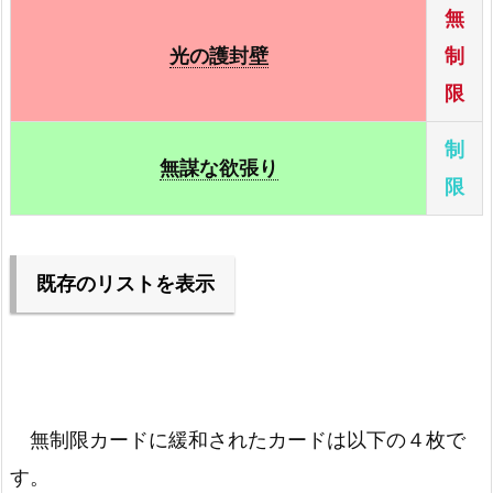
無
ドル・ドラ
－
光の護封壁
制
限
深淵の暗殺者
－
制
ネフティスの鳳凰神
－
無謀な欲張り
限
封印されしエクゾディア
－
封印されし者の左足
－
既存のリストを表示
封印されし者の左腕
－
暗黒のマンティコア
－
封印されし者の右足
－
見習い魔術師
－
封印されし者の右腕
－
無制限カードに緩和されたカードは以下の４枚で
強制転移
－
す。
マシュマロン
－