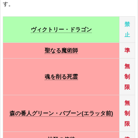
す。
黒き森のウィッチ(エラッタ前)
－
禁
ヴィクトリー・ドラゴン
サイバーポッド
－
止
処刑人－マキュラ(エラッタ前)
－
聖なる魔術師
準
同族感染ウィルス
－
無
魂を削る死霊
制
ファイバーポッド
－
限
魔導サイエンティスト
－
無
八汰烏
－
森の番人グリーン・バブーン(エラッタ前)
制
限
悪夢の蜃気楼
－