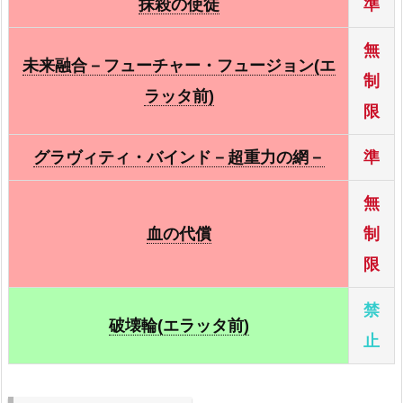
抹殺の使徒
準
いたずら好きな双子悪魔
－
無
苦渋の選択
－
未来融合－フューチャー・フュージョン(エ
制
ラッタ前)
強引な番兵
－
限
強欲な壺
－
グラヴィティ・バインド－超重力の網－
準
心変わり
－
無
血の代償
制
サンダー・ボルト
－
限
死者蘇生
－
禁
破壊輪(エラッタ前)
蝶の短剣－エルマ
－
止
ハーピィの羽根帚
－