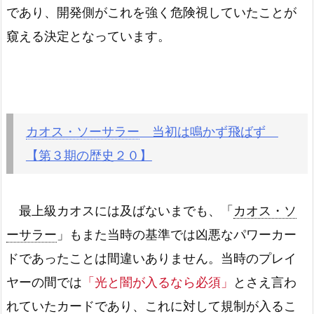
であり、開発側がこれを強く危険視していたことが
突然変異
－
窺える決定となっています。
遺言状
－
リミッター解除
－
レベル制限Ｂ地区
－
カオス・ソーサラー
当初は鳴かず飛ばず
【第３期の歴史２０】
激流葬
－
死のデッキ破壊ウイルス(エラッタ前)
－
最上級カオスには及ばないまでも、「
カオス・ソ
聖なるバリア －ミラーフォース－
－
ーサラー
」もまた当時の基準では凶悪なパワーカー
ドであったことは間違いありません。当時のプレイ
停戦協定
－
ヤーの間では
「光と闇が入るなら必須」
とさえ言わ
魔法の筒
－
れていたカードであり、これに対して規制が入るこ