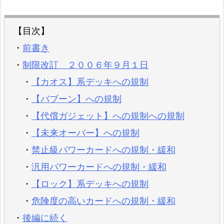
【目次】
・
前書き
・
制限改訂 ２００６年９月１日
・
【カオス】系デッキへの規制
・
【バブーン】への規制
・
【代償ガジェット】への規制への規制
・
【未来オーバー】への規制
・
禁止級パワーカードへの規制・緩和
・
汎用パワーカードへの規制・緩和
・
【ロック】系デッキへの規制
・
危険度の高いカードへの規制・緩和
・
後編に続く