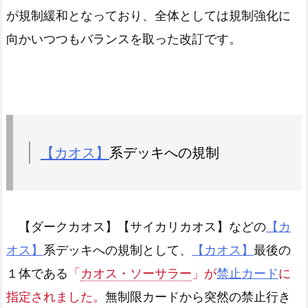
団結の力
－
が規制緩和となっており、全体としては規制強化に
向かいつつもバランスを取った改訂です。
月の書
－
手札抹殺
－
天使の施し
－
貪欲な壺
－
【カオス】
系デッキへの規制
早すぎた埋葬
－
光の護封剣
－
【ダークカオス】【サイカリカオス】などの
【カ
オス】
系デッキへの規制として、
【カオス】
最後の
魔導師の力
－
１体である
「
カオス・ソーサラー
」が
禁止カード
に
魔法石の採掘
－
指定されました。
無制限カードから突然の禁止行き