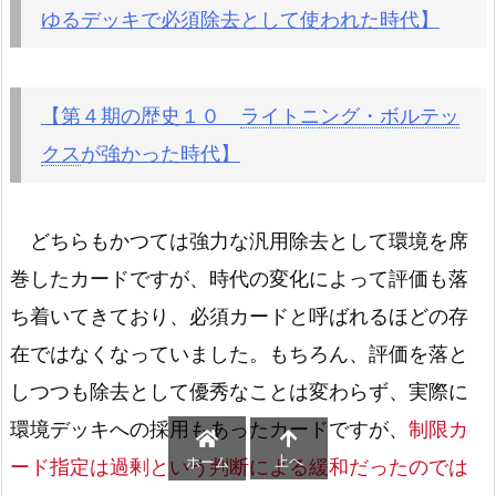
ゆるデッキで必須除去として使われた時代】
【第４期の歴史１０
ライトニング・ボルテッ
クス
が強かった時代】
どちらもかつては強力な汎用除去として環境を席
巻したカードですが、時代の変化によって評価も落
ち着いてきており、必須カードと呼ばれるほどの存
在ではなくなっていました。もちろん、評価を落と
しつつも除去として優秀なことは変わらず、実際に
環境デッキへの採用もあったカードですが、
制限カ
上へ
ホーム
ード指定は過剰という判断による緩和だったのでは