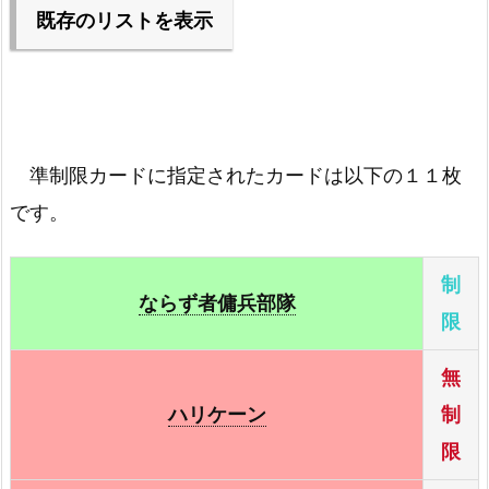
ブラック・ホール
－
既存のリストを表示
王宮の勅命(エラッタ前)
－
異次元の女戦士
－
現世と冥界の逆転(エラッタ前)
－
お注射天使リリー
－
準制限カードに指定されたカードは以下の１１枚
第六感
－
クリッター(エラッタ前)
－
です。
刻の封印
－
混沌の黒魔術師(エラッタ前)
－
制
ラストバトル！
－
ならず者傭兵部隊
人造人間－サイコ・ショッカー
－
限
神殿を守る者
－
無
ハリケーン
制
ダンディライオン
－
限
Ｄ.Ｄ.アサイラント
－