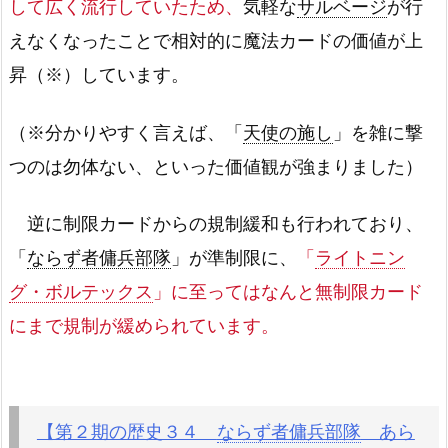
して広く流行していたため、
気軽な
サルベージ
が行
えなくなったことで相対的に魔法カードの価値が上
昇（※）しています。
（※分かりやすく言えば、「
天使の施し
」を雑に撃
つのは勿体ない、といった価値観が強まりました）
逆に制限カードからの規制緩和も行われており、
「
ならず者傭兵部隊
」が準制限に、
「
ライトニン
グ・ボルテックス
」に至ってはなんと無制限カード
にまで規制が緩められています。
【第２期の歴史３４
ならず者傭兵部隊
あら