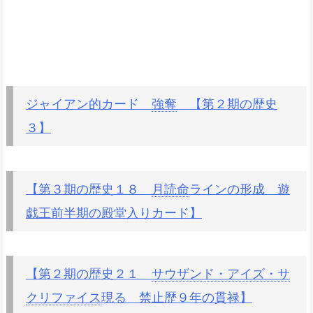
ジャイアン的カード
強奪
【第２期の歴史
３】
【第３期の歴史１８
月読命
ラインの形成 遊
戯王前半期の殿堂入りカード】
【第２期の歴史２１
サウザンド・アイズ・サ
クリファイス
現る 禁止歴９年の貫禄】