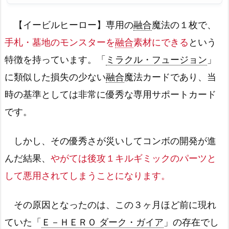
【イービルヒーロー】専用の
融合
魔法の１枚で、
手札・墓地のモンスターを
融合
素材にできる
という
特徴を持っています。「
ミラクル・フュージョン
」
に類似した損失の少ない
融合
魔法カードであり、当
時の基準としては非常に優秀な専用サポートカード
です。
しかし、その優秀さが災いしてコンボの開発が進
んだ結果、
やがては後攻１キルギミックのパーツと
して悪用されてしまうことになります。
その原因となったのは、この３ヶ月ほど前に現れ
ていた「
Ｅ－ＨＥＲＯ ダーク・ガイア
」の存在でし