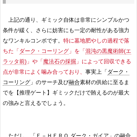
上記の通り、ギミック自体は非常にシンプルかつ
条件が緩く、さらに妨害にも一定の耐性がある強力
なワンキルコンボです。
特に墓地肥やしの過程で落
ちた「
ダーク・コーリング
」を「
混沌の黒魔術師(エ
ラッタ前)
」や「
魔法石の採掘
」によって回収できる
点が非常によく噛み合っており、
事実上「
ダーク・
コーリング
」のサーチ及び
融合
素材の供給に至るま
でを【推理ゲート】ギミックだけで賄えるのが最大
の強みと言えるでしょう。
ただし、「
Ｅ－ＨＥＲＯ ダーク・ガイア
」の
融合