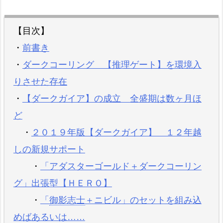
【目次】
・
前書き
・
ダークコーリング 【推理ゲート】を環境入
りさせた存在
・
【ダークガイア】の成立 全盛期は数ヶ月ほ
ど
・
２０１９年版【ダークガイア】 １２年越
しの新規サポート
・
「アダスターゴールド＋ダークコーリン
グ」出張型【ＨＥＲＯ】
・
「
御影志士
＋ニビル」のセットを組み込
めばあるいは……