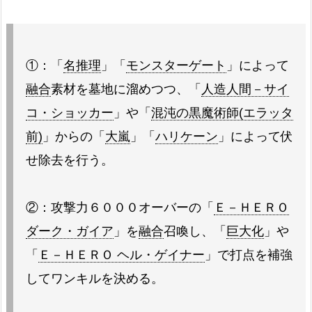
①：「
名推理
」「
モンスターゲート
」によって
融合
素材を墓地に溜めつつ、「
人造人間－サイ
コ・ショッカー
」や「
混沌の黒魔術師(エラッタ
前)
」からの「
大嵐
」「
ハリケーン
」によって伏
せ除去を行う。
②：攻撃力６０００オーバーの「
Ｅ－ＨＥＲＯ
ダーク・ガイア
」を
融合
召喚し、「
巨大化
」や
「
Ｅ－ＨＥＲＯ ヘル・ゲイナー
」で打点を補強
してワンキルを決める。