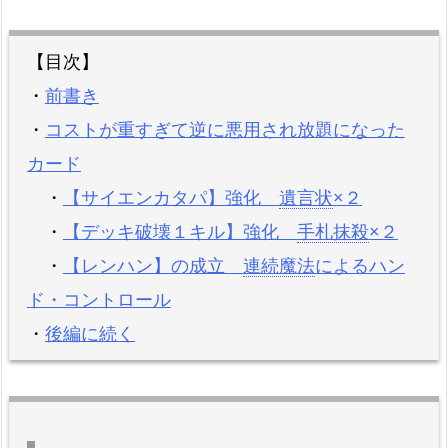
【目次】
・
前書き
・
コストが重すぎて逆に悪用され放題になった
カード
・
【サイエンカタパ】強化
遺言状
×２
・
【デッキ破壊１キル】強化
手札抹殺
×２
・
【レンハン】の成立
連続魔法
によるハン
ド・コントロール
・
後編に続く