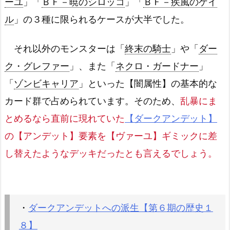
ーユ
」「
ＢＦ－暁のシロッコ
」「
ＢＦ－疾風のゲイ
ル
」の３種に限られるケースが大半でした。
それ以外のモンスターは「
終末の騎士
」や「
ダー
ク・グレファー
」、また「
ネクロ・ガードナー
」
「
ゾンビキャリア
」といった【闇属性】の基本的な
カード群で占められています。そのため、
乱暴にま
とめるなら直前に現れていた
【ダークアンデット】
の【アンデット】要素を【ヴァーユ】ギミックに差
し替えたようなデッキだったとも言えるでしょう。
・
ダークアンデットへの派生【第６期の歴史１
８】