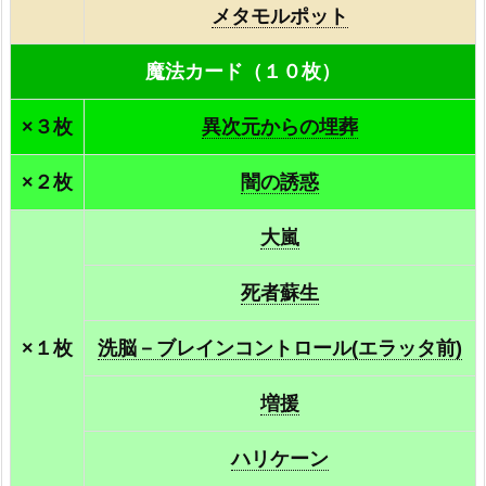
メタモルポット
魔法カード（１０枚）
×３枚
異次元からの埋葬
×２枚
闇の誘惑
大嵐
死者蘇生
×１枚
洗脳－ブレインコントロール(エラッタ前)
増援
ハリケーン