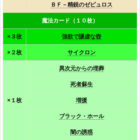
ＢＦ－精鋭のゼピュロス
魔法カード（１０枚）
×３枚
強欲で謙虚な壺
×２枚
サイクロン
異次元からの埋葬
死者蘇生
×１枚
増援
ブラック・ホール
闇の誘惑