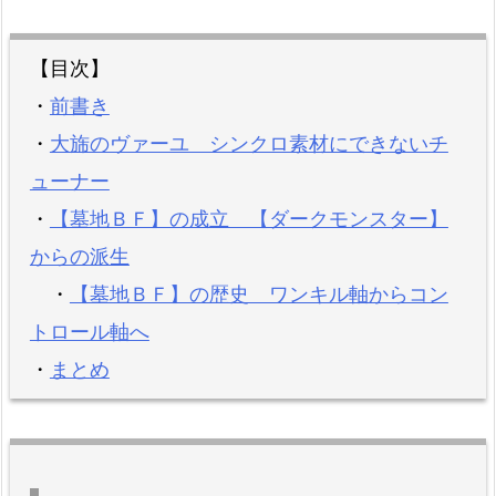
【目次】
・
前書き
・
大旆のヴァーユ シンクロ素材にできないチ
ューナー
・
【墓地ＢＦ】の成立 【ダークモンスター】
からの派生
・
【墓地ＢＦ】の歴史 ワンキル軸からコン
トロール軸へ
・
まとめ