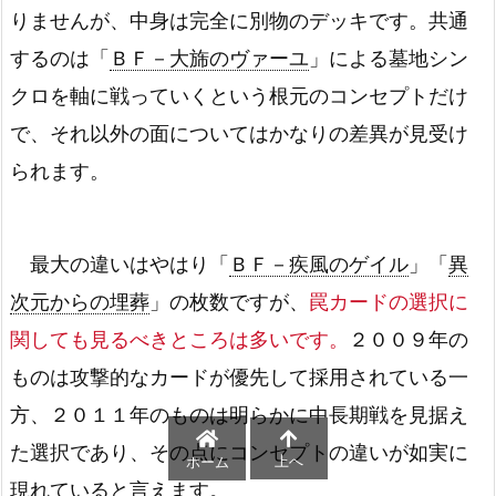
りませんが、中身は完全に別物のデッキです。共通
するのは「
ＢＦ－大旆のヴァーユ
」による墓地シン
クロを軸に戦っていくという根元のコンセプトだけ
で、それ以外の面についてはかなりの差異が見受け
られます。
最大の違いはやはり「
ＢＦ－疾風のゲイル
」「
異
次元からの埋葬
」の枚数ですが、
罠カードの選択に
関しても見るべきところは多いです。
２００９年の
ものは攻撃的なカードが優先して採用されている一
方、２０１１年のものは明らかに中長期戦を見据え
た選択であり、その点にコンセプトの違いが如実に
上へ
ホーム
現れていると言えます。