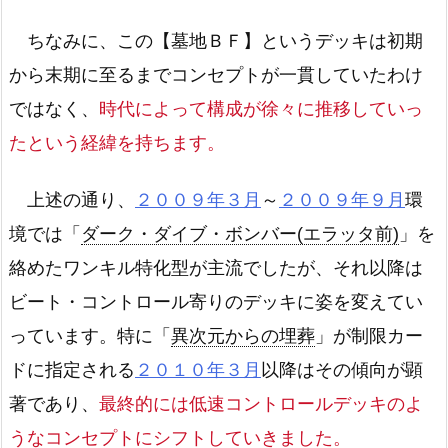
ちなみに、この【墓地ＢＦ】というデッキは初期
から末期に至るまでコンセプトが一貫していたわけ
ではなく、
時代によって構成が徐々に推移していっ
たという経緯を持ちます。
上述の通り、
２００９年３月
～
２００９年９月
環
境では「
ダーク・ダイブ・ボンバー(エラッタ前)
」を
絡めたワンキル特化型が主流でしたが、それ以降は
ビート・コントロール寄りのデッキに姿を変えてい
っています。特に「
異次元からの埋葬
」が制限カー
ドに指定される
２０１０年３月
以降はその傾向が顕
著であり、
最終的には低速コントロールデッキのよ
うなコンセプトにシフトしていきました。