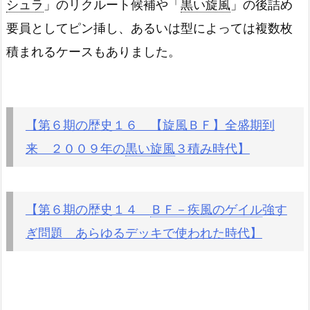
シュラ
」のリクルート候補や「
黒い旋風
」の後詰め
要員としてピン挿し、あるいは型によっては複数枚
積まれるケースもありました。
【第６期の歴史１６ 【旋風ＢＦ】全盛期到
来 ２００９年の
黒い旋風
３積み時代】
【第６期の歴史１４
ＢＦ－疾風のゲイル
強す
ぎ問題 あらゆるデッキで使われた時代】