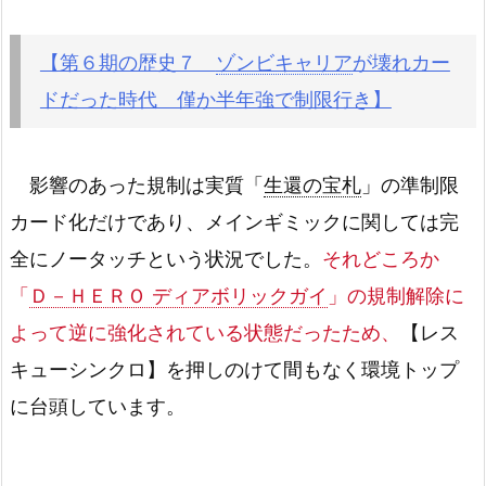
【第６期の歴史７
ゾンビキャリア
が壊れカー
ドだった時代 僅か半年強で制限行き】
影響のあった規制は実質「
生還の宝札
」の準制限
カード化だけであり、メインギミックに関しては完
全にノータッチという状況でした。
それどころか
「
Ｄ－ＨＥＲＯ ディアボリックガイ
」の規制解除に
よって逆に強化されている状態だったため、
【レス
キューシンクロ】を押しのけて間もなく環境トップ
に台頭しています。