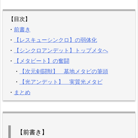
【目次】
・
前書き
・
【レスキューシンクロ】の弱体化
・
【シンクロアンデット】トップメタへ
・
【メタビート】の奮闘
・
【次元剣闘獣】 墓地メタビの筆頭
・
【光アンデット】 実質光メタビ
・
まとめ
【前書き】