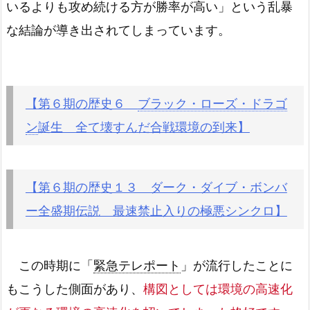
いるよりも攻め続ける方が勝率が高い」という乱暴
な結論が導き出されてしまっています。
【第６期の歴史６
ブラック・ローズ・ドラゴ
ン
誕生 全て壊すんだ合戦環境の到来】
【第６期の歴史１３ ダーク・ダイブ・ボンバ
ー全盛期伝説 最速禁止入りの極悪シンクロ】
この時期に「
緊急テレポート
」が流行したことに
もこうした側面があり、
構図としては環境の高速化