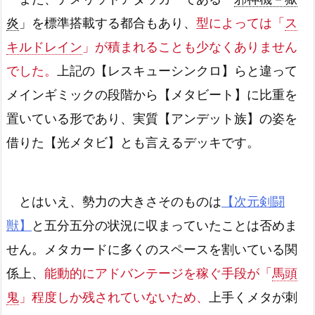
炎
」を標準搭載する都合もあり、
型によっては「
ス
キルドレイン
」が積まれることも少なくありません
でした。
上記の【レスキューシンクロ】らと違って
メインギミックの段階から【メタビート】に比重を
置いている形であり、実質【アンデット族】の姿を
借りた【光メタビ】とも言えるデッキです。
とはいえ、勢力の大きさそのものは
【次元剣闘
獣】
と五分五分の状況に収まっていたことは否めま
せん。メタカードに多くのスペースを割いている関
係上、
能動的にアドバンテージを稼ぐ手段が「
馬頭
鬼
」程度しか残されていないため、
上手くメタが刺