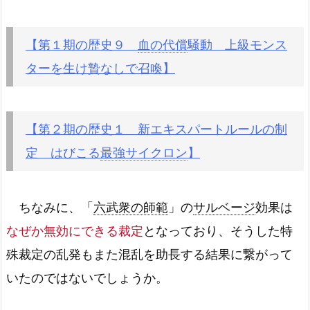
【第１期の歴史９
血の代償
騒動 上級モンス
ターを生け贄なしで召喚】
【第２期の歴史１ 新エキスパートルールの制
定 はびこる
最強サイクロン
】
ちなみに、「
六武衆の師範
」の
サルベージ
効果は
なぜか無効にできる裁定
となっており、そうした特
殊裁定の乱発もまた混乱を助長する結果に繋がって
いたのではないでしょうか。