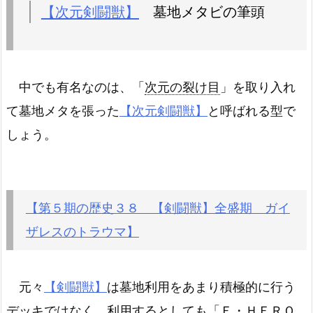
【次元剣闘獣】
墓地メタビの筆頭
中でも有名なのは、「
次元の裂け目
」を取り入れ
て墓地メタを張った
【次元剣闘獣】
と呼ばれる型で
しょう。
【第５期の歴史３８ 【剣闘獣】全盛期 ガイ
ザレスのトラウマ】
元々
【剣闘獣】
は墓地利用をあまり積極的に行う
デッキではなく、利用するとしても「
Ｅ・ＨＥＲＯ