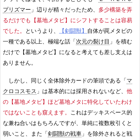
プリズマー
」辺りが精々だったため、
多少構築を弄
るだけでも【墓地メタビ】にシフトすることは容易
でした。
というより、
【剣闘獣】
自体が罠メタビの
一種である以上、極端な話「
次元の裂け目
」を積む
だけで【墓地メタビ】になると考えても差し支えは
ありません。
しかし、同じく全体除外カードの筆頭である「
マ
クロコスモス
」は基本的には採用されないなど、
他
の【墓地メタビ】ほど墓地メタに特化していたわけ
ではないことも窺えます。
これはデッキスペース的
な兼ね合いはもちろんですが、単純に複数枚引くと
弱いこと、また「
剣闘獣の戦車
」を除外されると戦