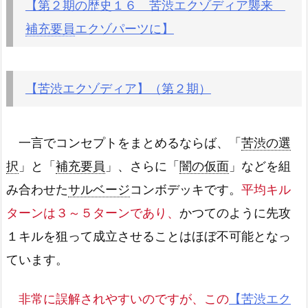
【第２期の歴史１６ 苦渋エクゾディア襲来
補充要員
エクゾパーツに】
【苦渋エクゾディア】（第２期）
一言でコンセプトをまとめるならば、「
苦渋の選
択
」と「
補充要員
」、さらに「
闇の仮面
」などを組
み合わせた
サルベージ
コンボデッキです。
平均キル
ターンは３～５ターンであり、
かつてのように先攻
１キルを狙って成立させることはほぼ不可能となっ
ています。
非常に誤解されやすいのですが、この
【苦渋エク