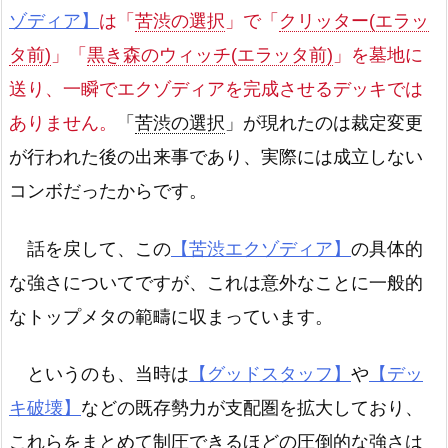
ゾディア】
は「
苦渋の選択
」で「
クリッター(エラッ
タ前)
」「
黒き森のウィッチ(エラッタ前)
」を墓地に
送り、一瞬でエクゾディアを完成させるデッキ
では
ありません。
「
苦渋の選択
」が現れたのは裁定変更
が行われた後の出来事であり、実際には成立しない
コンボだったからです。
話を戻して、この
【苦渋エクゾディア】
の具体的
な強さについてですが、これは意外なことに一般的
なトップメタの範疇に収まっています。
というのも、当時は
【グッドスタッフ】
や
【デッ
キ破壊】
などの既存勢力が支配圏を拡大しており、
これらをまとめて制圧できるほどの圧倒的な強さは