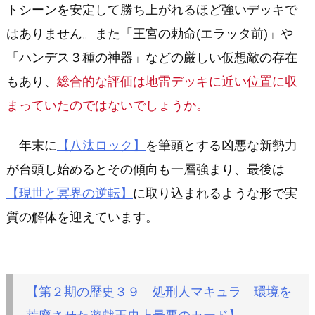
トシーンを安定して勝ち上がれるほど強いデッキで
はありません。また「
王宮の勅命(エラッタ前)
」や
「ハンデス３種の神器」などの厳しい仮想敵の存在
もあり、
総合的な評価は地雷デッキに近い位置に収
まっていたのではないでしょうか。
年末に
【八汰ロック】
を筆頭とする凶悪な新勢力
が台頭し始めるとその傾向も一層強まり、最後は
【現世と冥界の逆転】
に取り込まれるような形で実
質の解体を迎えています。
【第２期の歴史３９ 処刑人マキュラ 環境を