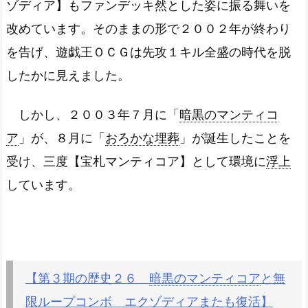
ゾディア】もファンデッキ然とした姿に振る舞いを
改めています。そのままの形で２００２年が終わり
を告げ、遊戯王ＯＣＧは先攻１キル全盛の時代を脱
したかに見えました。
しかし、２００３年７月に「
暗黒のマンティコ
ア
」が、８月に「
おろかな埋葬
」が誕生したことを
受け、三度【宝札マンティコア】として環境に
浮上
しています。
【第３期の歴史２６
暗黒のマンティコア
と無
限ループコンボ エクゾディアまたも復活】