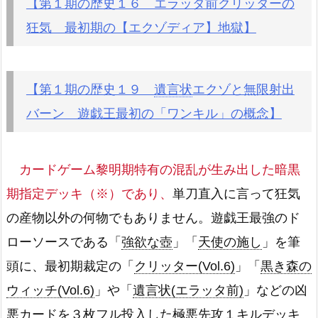
【第１期の歴史１６ エラッタ前クリッターの
狂気 最初期の【エクゾディア】地獄】
【第１期の歴史１９
遺言状
エクゾと無限射出
バーン 遊戯王最初の「ワンキル」の概念】
カードゲーム黎明期特有の混乱が生み出した暗黒
期指定デッキ（※）であり、
単刀直入に言って狂気
の産物以外の何物でもありません。遊戯王最強のド
ローソースである「
強欲な壺
」「
天使の施し
」を筆
頭に、最初期裁定の「
クリッター(Vol.6)
」「
黒き森の
ウィッチ(Vol.6)
」や「
遺言状(エラッタ前)
」などの凶
悪カードを３枚フル投入した極悪先攻１キルデッキ